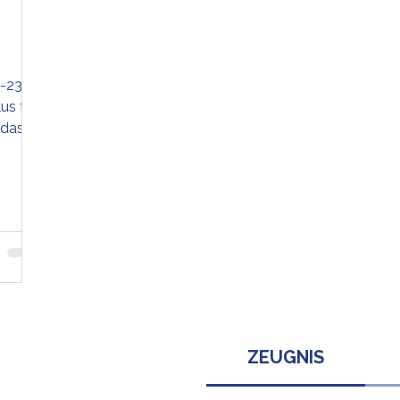
5-23
us für
 das
ZEUGNIS