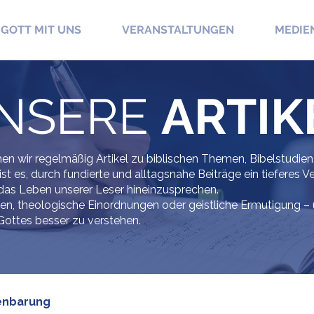
GOTT MIT UNS
VERANSTALTUNGEN
MEDIE
NSERE
ARTIK
hen wir regelmäßig Artikel zu biblischen Themen, Bibelstudien
ist es, durch fundierte und alltagsnahe Beiträge ein tieferes V
 das Leben unserer Leser hineinzusprechen.
n, theologische Einordnungen oder geistliche Ermutigung – un
ottes besser zu verstehen.
enbarung