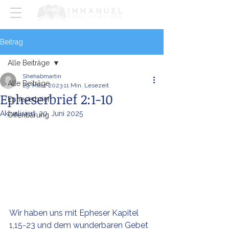
Beitrag
Alle Beiträge
Shehabmartin
Alle Beiträge
29. März 2023
11 Min. Lesezeit
Epheserbrief 2:1-10
Epheserbrief
Aktualisiert:
20. Juni 2025
Offenbarung
Wir haben uns mit Epheser Kapitel 
1,15-23 und dem wunderbaren Gebet 