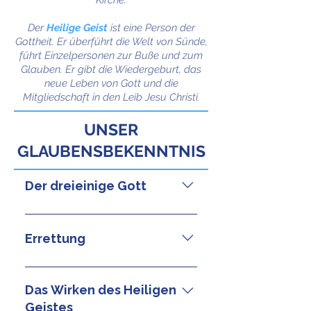
Kirche.
Der
Heilige Geist
ist eine Person der
Gottheit. Er überführt die Welt von Sünde,
führt Einzelpersonen zur Buße und zum
Glauben. Er gibt die Wiedergeburt, das
neue Leben von Gott und die
Mitgliedschaft in den Leib Jesu Christi.
UNSER
GLAUBENSBEKENNTNIS
Der dreieinige Gott
Wir glauben, dass es einen Gott
gibt (5. Mo. 6,4), der alles
Errettung
erschaffen hat, das Sichtbare und
das Unsichtbare. Durch Seine
Wir glauben, dass Jesus von einer
Schöpfung hat Er sich allen
Jungfrau geboren wurde – so wie
Das Wirken des Heiligen
Menschen offenbart. Durch
es Gott durch den Propheten
Geistes