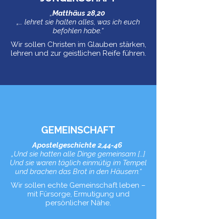
„
Matthäus 28,20
„… lehret sie halten alles, was ich euch
befohlen habe.“
Wir sollen Christen im Glauben stärken,
lehren und zur geistlichen Reife führen.
GEMEINSCHAFT
Apostelgeschichte 2,44-46
„Und sie hatten alle Dinge gemeinsam […]
Und sie waren täglich einmütig im Tempel
und brachen das Brot in den Häusern.“
Wir sollen echte Gemeinschaft leben –
mit Fürsorge, Ermutigung und
persönlicher Nähe.