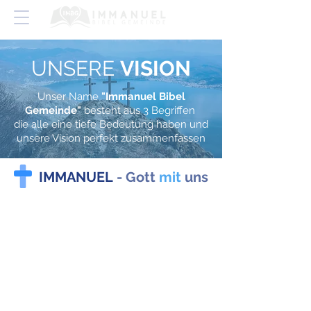
UNSERE
VISION
Unser Name
"Immanuel Bibel
Gemeinde"
besteht aus 3 Begriffen
die alle eine tiefe Bedeutung haben und
unsere Vision perfekt zusammenfassen
IMMANUEL
- Gott
mit
uns