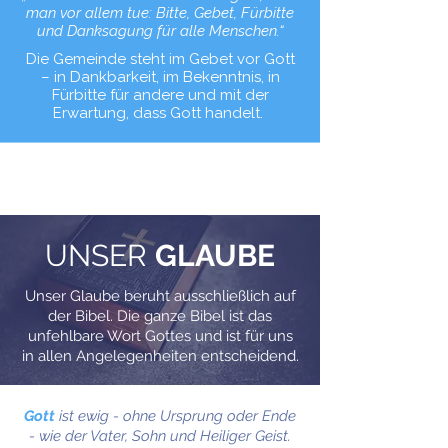
man vor allem tue: Bitte, Gebet, Fürbitte
und Danksagung für alle Menschen.“
Die Gemeinde steht im Gebet vor Gott
– in Dankbarkeit, im Bekenntnis, in
Fürbitte für andere und mit der
Erwartung, dass Gott handelt.
UNSER
GLAUBE
Unser Glaube beruht ausschließlich auf
der Bibel. Die ganze Bibel ist das
unfehlbare Wort Gottes und ist für uns
in allen Angelegenheiten entscheidend.
Gott
ist ewig - ohne Ursprung oder Ende
- wie der Vater, Sohn und Heiliger Geist.