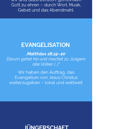
Gott zu ehren – durch Wort, Musik,
Gebet und das Abendmahl.
EVANGELISATION
„
Matthäus 28,19–20
Darum gehet hin und machet zu Jüngern
alle Völker […]“
Wir haben den Auftrag, das
Evangelium von Jesus Christus
weiterzugeben – lokal und weltweit.
JÜNGERSCHAFT