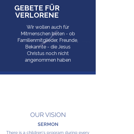
GEBETE FÜR
VERLORENE
Wir wollen auch für
Mitmenschen beten - ob
Familienmitglieder, Freunde,
Bekannte - die Jesus
Christus noch nicht
angenommen haben
OUR VISION
SERMON
There is a children's program during every