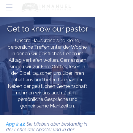
Get to know our pastor
Unsere Hauskreise sind kleine,
persönliche Treffen unter der Woche,
in denen wir geistliches Leben im
Alltag vertiefen wollen. Gemeinsam
singen wir zur Ehre Gottes, lesen in
der Bibel, tauschen uns über ihren
Inhalt aus und beten füreinander.
Neben der geistlichen Gemeinschaft
nehmen wir uns auch Zeit für
persönliche Gespräche und
gemeinsame Mahlzeiten.
Apg 2,42
Sie blieben aber beständig in
der Lehre der Apostel und in der