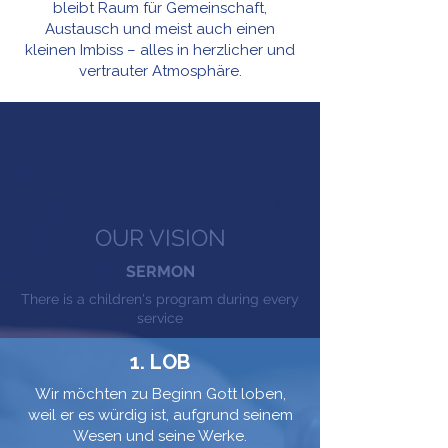
bleibt Raum für Gemeinschaft,
Austausch und meist auch einen
kleinen Imbiss – alles in herzlicher und
vertrauter Atmosphäre.
OUR VISION
SERMON
There is a children's program during every
service
1. LOB
Wir möchten zu Beginn Gott loben,
weil er es würdig ist, aufgrund seinem
Wesen und seine Werke.